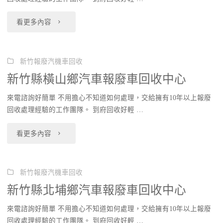
鄉
回
"新
看更多內容
汽
收
竹
車
中
縣
新竹報廢汽機車回收
報
新竹縣橫山鄉汽車報廢車回收中心
心"
五
廢
來電諮詢好簡單 不用擔心不知道如何處理，交給擁有10年以上報廢
峰
車
回收處理經驗的工作團隊。 到府回收好輕 …
鄉
回
"新
看更多內容
汽
收
竹
車
中
縣
新竹報廢汽機車回收
報
新竹縣北埔鄉汽車報廢車回收中心
心"
橫
廢
來電諮詢好簡單 不用擔心不知道如何處理，交給擁有10年以上報廢
山
車
回收處理經驗的工作團隊。 到府回收好輕 …