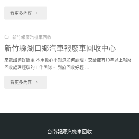
鄉
回
"新
看更多內容
汽
收
竹
車
中
縣
新竹報廢汽機車回收
報
新竹縣湖口鄉汽車報廢車回收中心
心"
芎
廢
來電諮詢好簡單 不用擔心不知道如何處理，交給擁有10年以上報廢
林
車
回收處理經驗的工作團隊。 到府回收好輕 …
鄉
回
"新
看更多內容
汽
收
竹
車
中
縣
報
心"
湖
廢
口
台南報廢汽機車回收
車