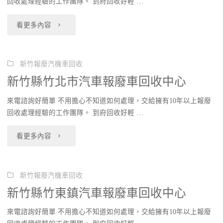
回收處理經驗的工作團隊。 到府回收好輕 …
廢
"新
看更多內容
車
竹
回
市
新竹報廢汽機車回收
收
新竹縣竹北市汽車報廢車回收中心
汽
中
來電諮詢好簡單 不用擔心不知道如何處理，交給擁有10年以上報廢
車
心"
回收處理經驗的工作團隊。 到府回收好輕 …
報
"新
看更多內容
廢
竹
車
縣
新竹報廢汽機車回收
回
新竹縣竹東鎮汽車報廢車回收中心
竹
收
來電諮詢好簡單 不用擔心不知道如何處理，交給擁有10年以上報廢
北
中