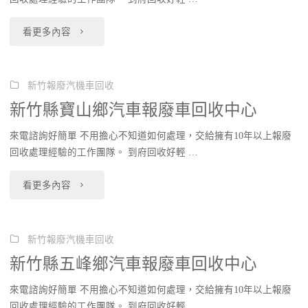
鄉
回
"新
看更多內容
汽
收
竹
車
中
縣
新竹報廢汽機車回收
報
新竹縣寶山鄉汽車報廢車回收中心
心"
峨
廢
來電諮詢好簡單 不用擔心不知道如何處理，交給擁有10年以上報廢
眉
車
回收處理經驗的工作團隊。 到府回收好輕 …
鄉
回
"新
看更多內容
汽
收
竹
車
中
縣
新竹報廢汽機車回收
報
新竹縣五峰鄉汽車報廢車回收中心
心"
寶
廢
來電諮詢好簡單 不用擔心不知道如何處理，交給擁有10年以上報廢
山
車
回收處理經驗的工作團隊。 到府回收好輕 …