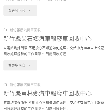
鄉
回
"新
看更多內容
汽
收
竹
車
中
縣
新竹報廢汽機車回收
報
新竹縣尖石鄉汽車報廢車回收中心
心"
北
廢
來電諮詢好簡單 不用擔心不知道如何處理，交給擁有10年以上報廢
埔
車
回收處理經驗的工作團隊。 到府回收好輕 …
鄉
回
"新
看更多內容
汽
收
竹
車
中
縣
新竹報廢汽機車回收
報
新竹縣芎林鄉汽車報廢車回收中心
心"
尖
廢
來電諮詢好簡單 不用擔心不知道如何處理，交給擁有10年以上報廢
石
車
回收處理經驗的工作團隊。 到府回收好輕 …