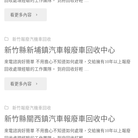
回收處理經驗的工作團隊。 到府回收好輕 …
市
心"
"新
看更多內容
汽
竹
車
縣
新竹報廢汽機車回收
報
新竹縣新埔鎮汽車報廢車回收中心
竹
廢
來電諮詢好簡單 不用擔心不知道如何處理，交給擁有10年以上報廢
東
車
回收處理經驗的工作團隊。 到府回收好輕 …
鎮
回
"新
看更多內容
汽
收
竹
車
中
縣
新竹報廢汽機車回收
報
新竹縣關西鎮汽車報廢車回收中心
心"
新
廢
來電諮詢好簡單 不用擔心不知道如何處理，交給擁有10年以上報廢
埔
車