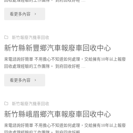
回收處理經驗的工作團隊。 到府回收好輕 …
鎮
回
"新
看更多內容
汽
收
竹
車
中
縣
新竹報廢汽機車回收
報
新竹縣新豐鄉汽車報廢車回收中心
心"
關
廢
來電諮詢好簡單 不用擔心不知道如何處理，交給擁有10年以上報廢
西
車
回收處理經驗的工作團隊。 到府回收好輕 …
鎮
回
"新
看更多內容
汽
收
竹
車
中
縣
新竹報廢汽機車回收
報
新竹縣峨眉鄉汽車報廢車回收中心
心"
新
廢
來電諮詢好簡單 不用擔心不知道如何處理，交給擁有10年以上報廢
豐
車
回收處理經驗的工作團隊。 到府回收好輕 …